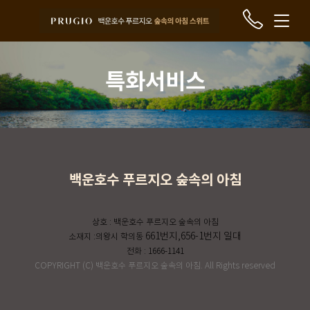
특화서비스
백운호수 푸르지오 숲속의 아침
상호 : 백운호수 푸르지오 숲속의 아침
661번지,656-1번지 일대
소재지 :의왕시 학의동
전화 : 1666-1141
COPYRIGHT (C) 백운호수 푸르지오 숲속의 아침. All Rights reserved